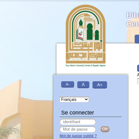
Bib
Cen
A
A-
A
A+
Se connecter
Mot de passe oublié ?