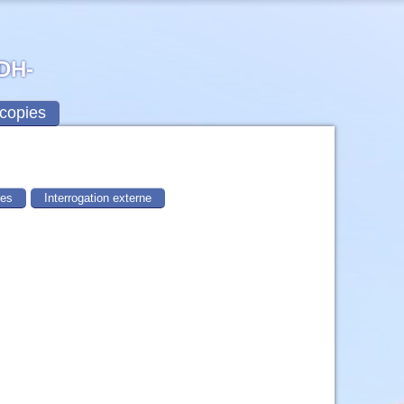
ADH-
copies
mes
Interrogation externe