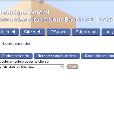
liothéque Central
tre universitaire Nour Bachir -EL BAY
Accueil
Site web
DSpace
E-learning
poly
Nouvelle recherche
Recherche simple
Recherche multi-critères
Recherche par ter
jouter un critère de recherche sur