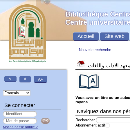
Bibliothéque Centr
Centre universitai
Accueil
Site web
Nouvelle recherche
.
عهد الآداب واللغات
A-
A
A+
Vous avez un titre ou un auteu
rayons...
Se connecter
Naviguez dans nos péri
Rechercher
Abonnement actif
Mot de passe oublié ?