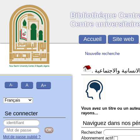
Bibliothéque Centr
Centre universitai
Accueil
Site web
Nouvelle recherche
.
انسانية والاجتماعية
A-
A
A+
Vous avez un titre ou un auteu
Se connecter
rayons...
Naviguez dans nos péri
Rechercher
Mot de passe oublié ?
Abonnement actif